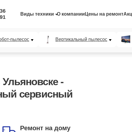
-36
Виды техники
О компании
Цены на ремонт
Ак
-91
обот-пылесос
Вертикальный пылесос
 Ульяновске -
ный сервисный
Запись на удобное
время
Ремонт на дому
вы выбираете - мы