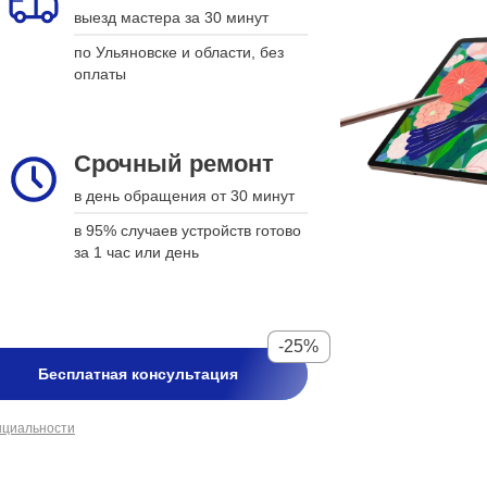
выезд мастера за 30 минут
подстраиваемся
по Ульяновске и области, без
укажите дату, время и модель
оплаты
устройства, а мы свяжемся для
подтверждения
Срочный ремонт
Срочный ремонт
в день обращения от 30 минут
в день обращения от 30 минут
в 95% случаев устройств готово за
в 95% случаев устройств готово
1 час или день
за 1 час или день
-25%
-25%
Бесплатная консультация
Бесплатная консультация
нциальности
нциальности