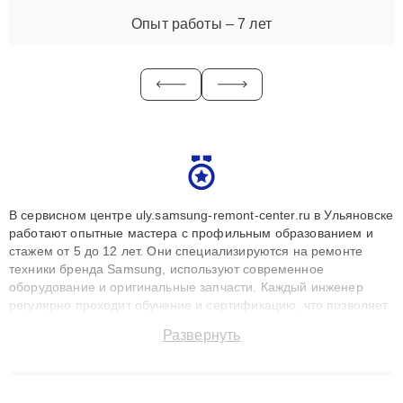
Опыт работы – 7 лет
В сервисном центре uly.samsung-remont-center.ru в Ульяновске
работают опытные мастера с профильным образованием и
стажем от 5 до 12 лет. Они специализируются на ремонте
техники бренда Samsung, используют современное
оборудование и оригинальные запчасти. Каждый инженер
регулярно проходит обучение и сертификацию, что позволяет
быстро и точноdiagnostikировать поломки и восстанавливать
Развернуть
технику с сохранением гарантии до 3 лет. Наши мастера
решают сложные случаи: от замены матриц и материнских
плат до ремонта после залития и восстановления данных.
Благодаря высокой квалификации и ответственному подходу