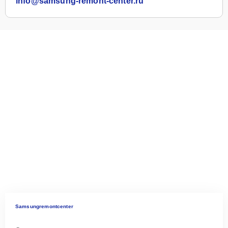
info@samsung-remont-center.ru
Samsungremontcenter