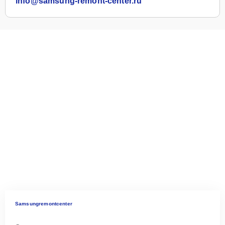
info@samsung-remont-center.ru
Samsungremontcenter