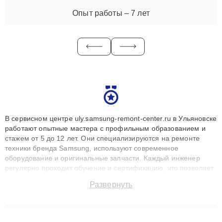
Опыт работы – 7 лет
В сервисном центре uly.samsung-remont-center.ru в Ульяновске
работают опытные мастера с профильным образованием и
стажем от 5 до 12 лет. Они специализируются на ремонте
техники бренда Samsung, используют современное
оборудование и оригинальные запчасти. Каждый инженер
регулярно проходит обучение и сертификацию, что позволяет
быстро и точноdiagnostikировать поломки и восстанавливать
Развернуть
технику с сохранением гарантии до 3 лет. Наши мастера
решают сложные случаи: от замены матриц и материнских
плат до ремонта после залития и восстановления данных.
Благодаря высокой квалификации и ответственному подходу