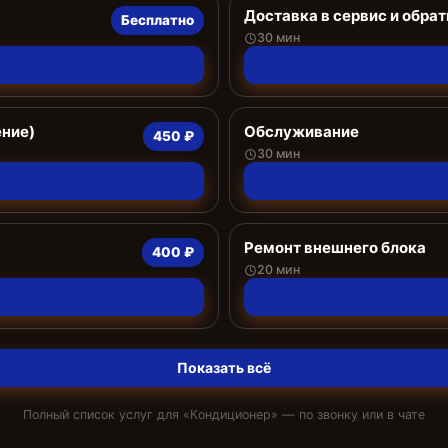
Доставка в сервис и обрат
Бесплатно
30 мин
ение)
Обслуживание
450 ₽
30 мин
Ремонт внешнего блока
400 ₽
20 мин
Показать всё
Полный список услуг для «
Кондиционер
» — по звонку или в чате