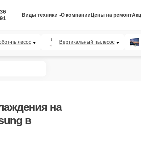
-36
Виды техники
О компании
Цены на ремонт
Ак
-91
обот-пылесос
Вертикальный пылесос
хлаждения
на
sung в