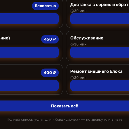
Доставка в сервис и обрат
Бесплатно
30 мин
ение)
Обслуживание
450 ₽
30 мин
Ремонт внешнего блока
400 ₽
30 мин
Показать всё
Полный список услуг для «
Кондиционер
» — по звонку или в чате