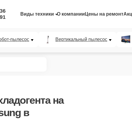
-36
Виды техники
О компании
Цены на ремонт
Ак
-91
обот-пылесос
Вертикальный пылесос
хладогента
на
sung в