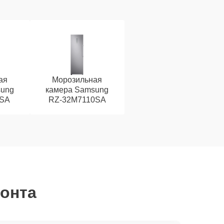
ая
Морозильная
sung
камера Samsung
SA
RZ-32M7110SA
монта