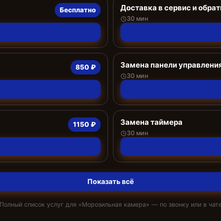
Доставка в сервис и обрат
Бесплатно
30 мин
Замена панели управлени
850 ₽
30 мин
Замена таймера
1150 ₽
30 мин
Показать всё
Полный список услуг для «
Морозильная камера
» — по звонку или в чат