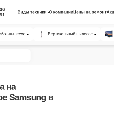
-36
Виды техники
О компании
Цены на ремонт
Ак
-91
обот-пылесос
Вертикальный пылесос
а
на
ре Samsung в