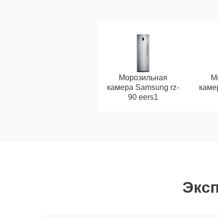
Морозильная
М
камера Samsung rz-
каме
90 eers1
Эксп