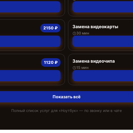
Замена видеокарты
2150 ₽
30 мин
Замена видеочипа
1120 ₽
15 мин
Показать всё
Полный список услуг для «
Ноутбук
» — по звонку или в чате