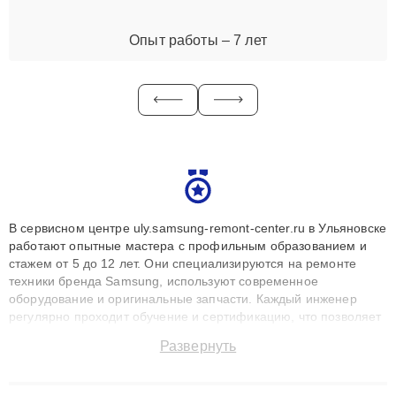
Опыт работы – 7 лет
В сервисном центре uly.samsung-remont-center.ru в Ульяновске
работают опытные мастера с профильным образованием и
стажем от 5 до 12 лет. Они специализируются на ремонте
техники бренда Samsung, используют современное
оборудование и оригинальные запчасти. Каждый инженер
регулярно проходит обучение и сертификацию, что позволяет
быстро и точноdiagnostikировать поломки и восстанавливать
Развернуть
технику с сохранением гарантии до 3 лет. Наши мастера
решают сложные случаи: от замены матриц и материнских
плат до ремонта после залития и восстановления данных.