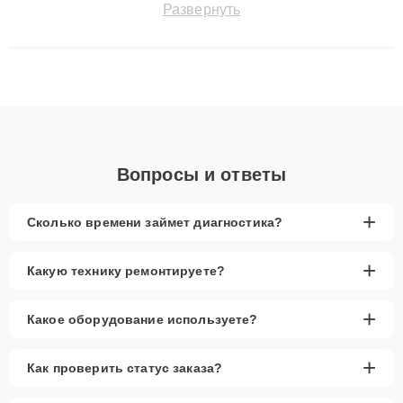
Развернуть
технику с сохранением гарантии до 3 лет. Наши мастера
решают сложные случаи: от замены матриц и материнских
плат до ремонта после залития и восстановления данных.
Благодаря высокой квалификации и ответственному подходу
клиенты получают быстрый, качественный ремонт и понятные
объяснения по результатам диагностики.
Вопросы и ответы
+
Сколько времени займет диагностика?
+
Какую технику ремонтируете?
+
Какое оборудование используете?
+
Как проверить статус заказа?