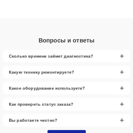
Благодаря высокой квалификации и ответственному подходу
клиенты получают быстрый, качественный ремонт и понятные
объяснения по результатам диагностики.
Вопросы и ответы
+
Сколько времени займет диагностика?
+
Какую технику ремонтируете?
+
Какое оборудование используете?
+
Как проверить статус заказа?
+
Вы работаете честно?