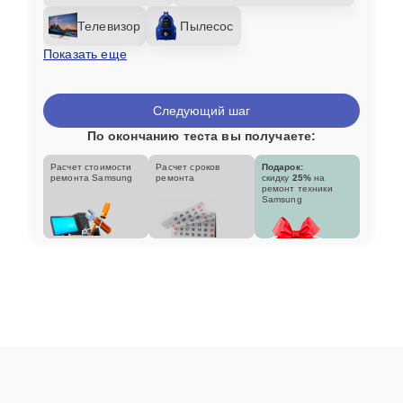
Телевизор
Пылесос
Показать еще
Следующий шаг
По окончанию теста вы получаете:
Расчет стоимости
Расчет сроков
Подарок:
ремонта Samsung
ремонта
скидку
25%
на
ремонт техники
Samsung