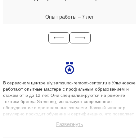
Опыт работы – 7 лет
В сервисном центре uly.samsung-remont-center.ru в Ульяновске
работают опытные мастера с профильным образованием и
стажем от 5 до 12 лет. Они специализируются на ремонте
техники бренда Samsung, используют современное
оборудование и оригинальные запчасти. Каждый инженер
регулярно проходит обучение и сертификацию, что позволяет
быстро и точноdiagnostikировать поломки и восстанавливать
Развернуть
технику с сохранением гарантии до 3 лет. Наши мастера
решают сложные случаи: от замены матриц и материнских
плат до ремонта после залития и восстановления данных.