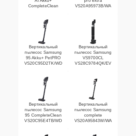
AI Akku+
pro extra
CompleteClean
VS20A95973B/WA
Вертикальный
Вертикальный
пылесос Samsung
пылесос Samsung
95 Akku+ PetPRO
VS9700CL
VS20C95D2TK/WD
VS28C9784QK/EV
Вертикальный
Вертикальный
пылесос Samsung
пылесос Samsung
95 CompleteClean
complete
VS20C95E4TB/WD
VS20A95843W/WA