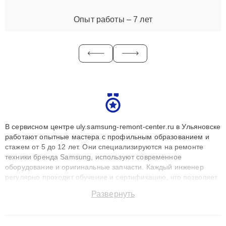
Опыт работы – 7 лет
В сервисном центре uly.samsung-remont-center.ru в Ульяновске
работают опытные мастера с профильным образованием и
стажем от 5 до 12 лет. Они специализируются на ремонте
техники бренда Samsung, используют современное
оборудование и оригинальные запчасти. Каждый инженер
регулярно проходит обучение и сертификацию, что позволяет
быстро и точноdiagnostikировать поломки и восстанавливать
Развернуть
технику с сохранением гарантии до 3 лет. Наши мастера
решают сложные случаи: от замены матриц и материнских
плат до ремонта после залития и восстановления данных.