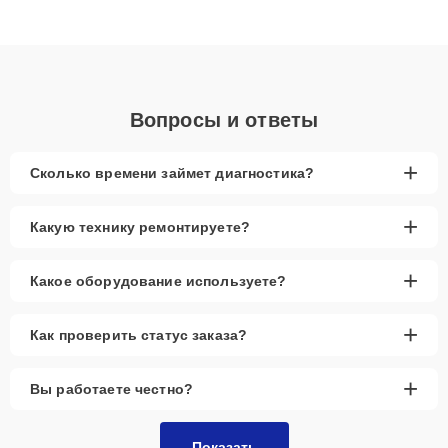
Благодаря высокой квалификации и ответственному подходу
клиенты получают быстрый, качественный ремонт и понятные
объяснения по результатам диагностики.
Вопросы и ответы
+
Сколько времени займет диагностика?
+
Какую технику ремонтируете?
+
Какое оборудование используете?
+
Как проверить статус заказа?
+
Вы работаете честно?
Показать