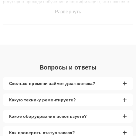
регулярно проходит обучение и сертификацию, что позволяет
быстро и точноdiagnostikировать поломки и восстанавливать
Развернуть
технику с сохранением гарантии до 3 лет. Наши мастера
решают сложные случаи: от замены матриц и материнских
плат до ремонта после залития и восстановления данных.
Благодаря высокой квалификации и ответственному подходу
клиенты получают быстрый, качественный ремонт и понятные
объяснения по результатам диагностики.
Вопросы и ответы
+
Сколько времени займет диагностика?
+
Какую технику ремонтируете?
+
Какое оборудование используете?
+
Как проверить статус заказа?