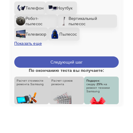
Телефон
Ноутбук
Робот-
Вертикальный
пылесос
пылесос
Телевизор
Пылесос
Показать еще
Следующий шаг
По окончанию теста вы получаете:
Расчет стоимости
Расчет сроков
Подарок:
ремонта Samsung
ремонта
скидку
25%
на
ремонт техники
Samsung