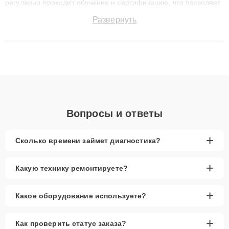
регулярно проходит обучение и сертификацию, что позволяет
быстро и точноdiagnostikировать поломки и восстанавливать
Развернуть
технику с сохранением гарантии до 3 лет. Наши мастера
решают сложные случаи: от замены матриц и материнских
плат до ремонта после залития и восстановления данных.
Благодаря высокой квалификации и ответственному подходу
клиенты получают быстрый, качественный ремонт и понятные
объяснения по результатам диагностики.
Вопросы и ответы
+
Сколько времени займет диагностика?
+
Какую технику ремонтируете?
+
Какое оборудование используете?
+
Как проверить статус заказа?