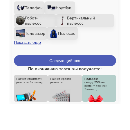
Телефон
Ноутбук
Робот-
Вертикальный
пылесос
пылесос
Телевизор
Пылесос
Показать еще
Следующий шаг
По окончанию теста вы получаете:
Расчет стоимости
Расчет сроков
Подарок:
ремонта Samsung
ремонта
скидку
25%
на
ремонт техники
Samsung