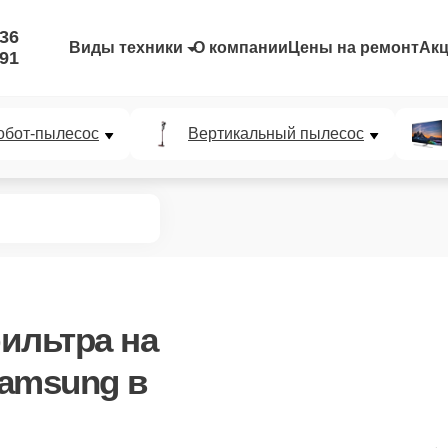
-36
Виды техники
О компании
Цены на ремонт
Ак
-91
обот-пылесос
Вертикальный пылесос
фильтра
на
amsung в