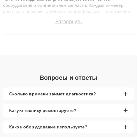
оборудование и оригинальные запчасти. Каждый инженер
регулярно проходит обучение и сертификацию, что позволяет
быстро и точноdiagnostikировать поломки и восстанавливать
Развернуть
технику с сохранением гарантии до 3 лет. Наши мастера
решают сложные случаи: от замены матриц и материнских
плат до ремонта после залития и восстановления данных.
Благодаря высокой квалификации и ответственному подходу
клиенты получают быстрый, качественный ремонт и понятные
объяснения по результатам диагностики.
Вопросы и ответы
+
Сколько времени займет диагностика?
+
Какую технику ремонтируете?
+
Какое оборудование используете?