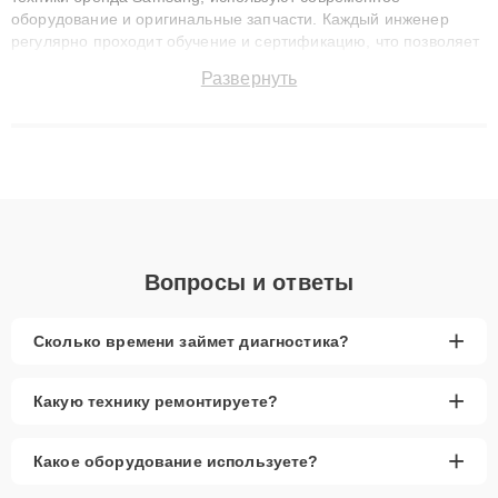
оборудование и оригинальные запчасти. Каждый инженер
регулярно проходит обучение и сертификацию, что позволяет
быстро и точноdiagnostikировать поломки и восстанавливать
Развернуть
технику с сохранением гарантии до 3 лет. Наши мастера
решают сложные случаи: от замены матриц и материнских
плат до ремонта после залития и восстановления данных.
Благодаря высокой квалификации и ответственному подходу
клиенты получают быстрый, качественный ремонт и понятные
объяснения по результатам диагностики.
Вопросы и ответы
+
Сколько времени займет диагностика?
+
Какую технику ремонтируете?
+
Какое оборудование используете?