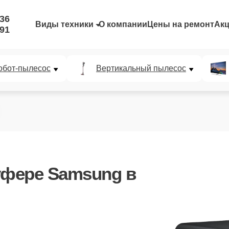
-36
Виды техники
О компании
Цены на ремонт
Ак
-91
обот-пылесос
Вертикальный пылесос
уфере Samsung в