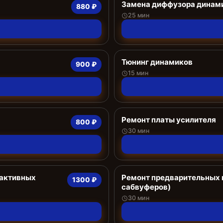
Замена диффузора динам
880 ₽
25 мин
Тюнинг динамиков
900 ₽
15 мин
Ремонт платы усилителя
800 ₽
30 мин
 активных
Ремонт предварительных 
1300 ₽
сабвуферов)
30 мин