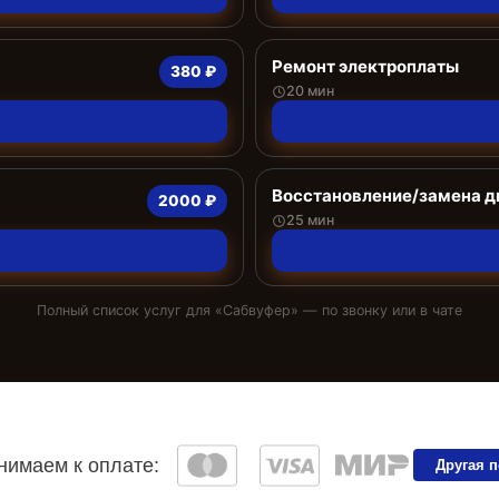
Ремонт электроплаты
380 ₽
20 мин
Восстановление/замена 
2000 ₽
25 мин
Полный список услуг для «
Сабвуфер
» — по звонку или в чате
имаем к оплате:
Другая 