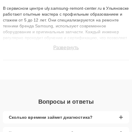
В сервисном центре uly.samsung-remont-center.ru в Ульяновске
работают опытные мастера с профильным образованием и
стажем от 5 до 12 лет. Они специализируются на ремонте
техники бренда Samsung, используют современное
оборудование и оригинальные запчасти. Каждый инженер
регулярно проходит обучение и сертификацию, что позволяет
быстро и точноdiagnostikировать поломки и восстанавливать
Развернуть
технику с сохранением гарантии до 3 лет. Наши мастера
решают сложные случаи: от замены матриц и материнских
плат до ремонта после залития и восстановления данных.
Благодаря высокой квалификации и ответственному подходу
клиенты получают быстрый, качественный ремонт и понятные
объяснения по результатам диагностики.
Вопросы и ответы
+
Сколько времени займет диагностика?