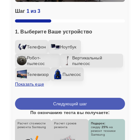
Шаг
1 из 3
1. Выберите Ваше устройство
Телефон
Ноутбук
Робот-
Вертикальный
пылесос
пылесос
Телевизор
Пылесос
Показать еще
Следующий шаг
По окончанию теста вы получаете:
Расчет стоимости
Расчет сроков
Подарок:
ремонта Samsung
ремонта
скидку
25%
на
ремонт техники
Samsung