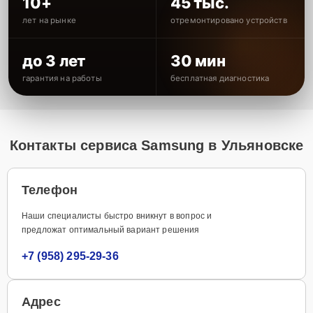
10+
45 тыс.
лет на рынке
отремонтировано устройств
до 3 лет
30 мин
гарантия на работы
бесплатная диагностика
Контакты сервиса Samsung в Ульяновске
Телефон
Наши специалисты быстро вникнут в вопрос и
предложат оптимальный вариант решения
+7 (958) 295-29-36
Адрес