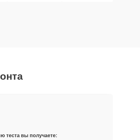
монта
бы
и
ю теста вы получаете: