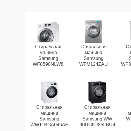
Стиральная
Стиральная
Ст
машина
машина
Samsung
Samsung
WF8590NLW8
WFM124ZAU
WF8
Стиральная
Стиральная
машина
машина
м
Samsung
Samsung WW
W
WW11BGA046AE
90DG6U85LBU4