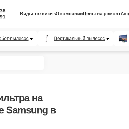
-36
Виды техники
О компании
Цены на ремонт
Ак
-91
обот-пылесос
Вертикальный пылесос
ильтра
на
е Samsung в