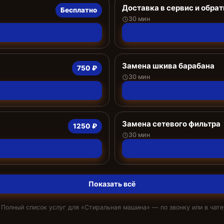
Доставка в сервис и обрат
Бесплатно
30 мин
Замена шкива барабана
750 ₽
30 мин
Замена сетевого фильтра
1250 ₽
30 мин
Показать всё
Полный список услуг для «
Стиральная машина
» — по звонку или в чате