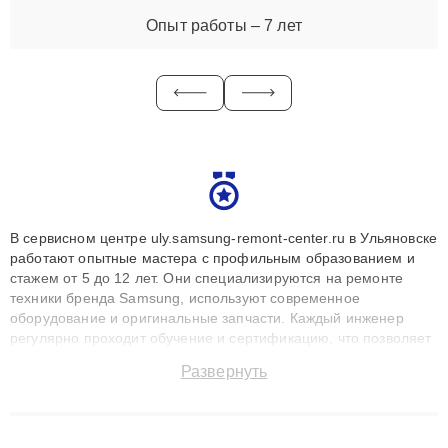
Опыт работы – 7 лет
В сервисном центре uly.samsung-remont-center.ru в Ульяновске
работают опытные мастера с профильным образованием и
стажем от 5 до 12 лет. Они специализируются на ремонте
техники бренда Samsung, используют современное
оборудование и оригинальные запчасти. Каждый инженер
регулярно проходит обучение и сертификацию, что позволяет
быстро и точноdiagnostikировать поломки и восстанавливать
Развернуть
технику с сохранением гарантии до 3 лет. Наши мастера
решают сложные случаи: от замены матриц и материнских
плат до ремонта после залития и восстановления данных.
Благодаря высокой квалификации и ответственному подходу