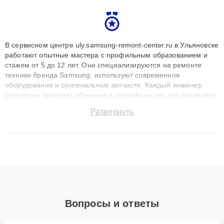
В сервисном центре uly.samsung-remont-center.ru в Ульяновске
работают опытные мастера с профильным образованием и
стажем от 5 до 12 лет. Они специализируются на ремонте
техники бренда Samsung, используют современное
оборудование и оригинальные запчасти. Каждый инженер
регулярно проходит обучение и сертификацию, что позволяет
быстро и точноdiagnostikировать поломки и восстанавливать
Развернуть
технику с сохранением гарантии до 3 лет. Наши мастера
решают сложные случаи: от замены матриц и материнских
плат до ремонта после залития и восстановления данных.
Благодаря высокой квалификации и ответственному подходу
клиенты получают быстрый, качественный ремонт и понятные
объяснения по результатам диагностики.
Вопросы и ответы