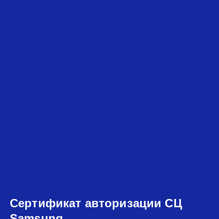
Сертификат авторизации СЦ
Samsung
Сервисный центр обладает всеми необходимыми
сертификатами, которые гарантируют профессиональный
ремонт техники и электроники бренда Samsung:
Сертификат авторизации