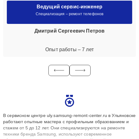
Опыт работы – 7 лет
В сервисном центре uly.samsung-remont-center.ru в Ульяновске
работают опытные мастера с профильным образованием и
стажем от 5 до 12 лет. Они специализируются на ремонте
техники бренда Samsung, используют современное
оборудование и оригинальные запчасти. Каждый инженер
регулярно проходит обучение и сертификацию, что позволяет
быстро и точноdiagnostikировать поломки и восстанавливать
Развернуть
технику с сохранением гарантии до 3 лет. Наши мастера
решают сложные случаи: от замены матриц и материнских
плат до ремонта после залития и восстановления данных.
Благодаря высокой квалификации и ответственному подходу