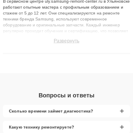
В сервисном центре uly.samsung-remont-center.ru в Ульяновске
работают опытные мастера с профильным образованием и
стажем от 5 до 12 лет. Они специализируются на ремонте
техники бренда Samsung, используют современное
оборудование и оригинальные запчасти. Каждый инженер
регулярно проходит обучение и сертификацию, что позволяет
быстро и точноdiagnostikировать поломки и восстанавливать
Развернуть
технику с сохранением гарантии до 3 лет. Наши мастера
решают сложные случаи: от замены матриц и материнских
плат до ремонта после залития и восстановления данных.
Благодаря высокой квалификации и ответственному подходу
клиенты получают быстрый, качественный ремонт и понятные
объяснения по результатам диагностики.
Вопросы и ответы
+
Сколько времени займет диагностика?
+
Какую технику ремонтируете?