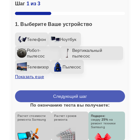
Шаг
1 из 3
1. Выберите Ваше устройство
Телефон
Ноутбук
Робот-
Вертикальный
пылесос
пылесос
Телевизор
Пылесос
Показать еще
Следующий шаг
По окончанию теста вы получаете:
Расчет стоимости
Расчет сроков
Подарок:
ремонта Samsung
ремонта
скидку
25%
на
ремонт техники
Samsung