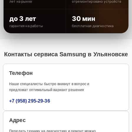
лет на рынке
отремонтировано устройств
до 3 лет
30 мин
гарантия на работы
бесплатная диагностика
Контакты сервиса Samsung в Ульяновске
Телефон
Наши специалисты быстро вникнут в вопрос и
предложат оптимальный вариант решения
+7 (958) 295-29-36
Адрес
Передать технику на диагностику и ремонт можно